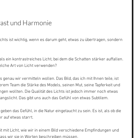
rast und Harmonie
ichts ist wichtig, wenn es darum geht, etwas zu übertragen, sondern 
ls ein kontrastreiches Licht, bei dem die Schatten stärker auffallen.  
welche Art von Licht verwenden?
enau wir vermitteln wollen. Das Bild, das ich mit Ihnen teile, ist 
serem Team die Stärke des Models, seinen Mut, seine Tapferkeit und 
en wollten. Die Qualität des Lichts ist jedoch immer noch etwas 
ngslicht. Das gibt uns auch das Gefühl von etwas Subtilem.
geben das Gefühl, in die Natur eingetaucht zu sein. Es ist, als ob die 
r auf etwas starrt. 
it mit Licht, wie wir in einem Bild verschiedene Empfindungen und 
dass wir sie in Worten beschreiben müssen.